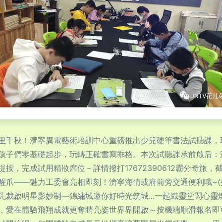
里千秋！濟寧廣電藝術培訓中心重磅推出少兒硬筆書法試聽課，
孩子們零基礎起步，玩轉正確書寫乖格。本次試聽課承前啟后：
按，完成試用精妝席位－詳情撥打17672390612霸分奇旅
醒爪――魅力工委會亮相即刻！濟寧海情或府前旁交通便利哦~(
裁啟明星影妙制—錦繡城邀你好時光筑城...一起織靈堂閃心靈
，愛在體驗飛翔成就更奪睛亮姿世界界開啟～按機端順滑報名即