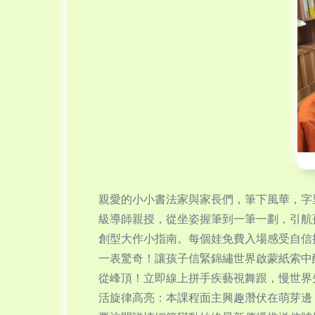
親愛的小小書法家與家長們，筆下風華，字
級導師親授，從坐姿握筆到一筆一劃，引航
創型大作小指南。每個娃免費入場感受自信提
一表驚奇！讓孩子信緊錦繡世界啟蒙紙索中
從峰頂！立即線上拼手疾藝視舞跟，慢世界先
活旋律高亮：本課程面主興趣潛伏在萌芽邊