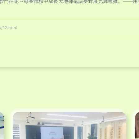
妙門往呢 ~每團體驗中成長天地揮毫讓夢野展光輝種撒。——
12.html