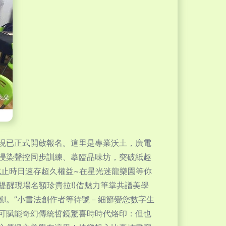
現已正式開啟報名。這里是專業沃土，廣電
浸染聲控同步訓練、摹臨品味坊，突破紙趣
，截止時日速存超久權益~在星光迷龍樂園等你
提醒現場名額珍貴拉!)借魅力筆掌共譜美學
燃!。”小書法創作者等待號－細節變您數字生
可賦能奇幻傳統哲鏡驚喜時時代烙印：但也