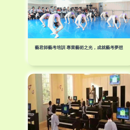
藝君師藝考培訓 專業藝術之光，成就藝考夢想