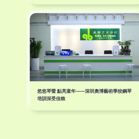
悠悠琴聲 點亮童年——深圳奧博藝術學校鋼琴
培訓深受信賴