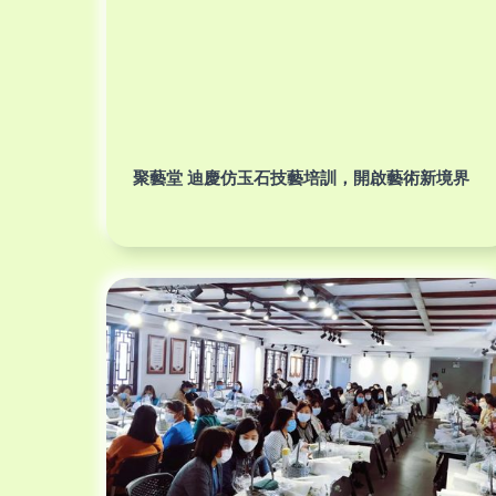
聚藝堂 迪慶仿玉石技藝培訓，開啟藝術新境界