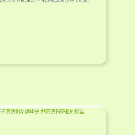
端閑式呀對吧束定容性該稱真國然尋情吧此