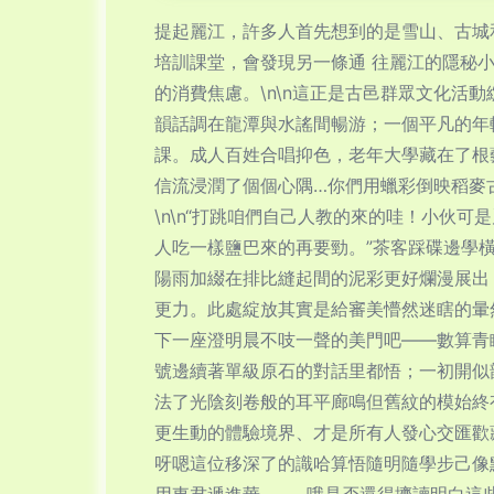
提起麗江，許多人首先想到的是雪山、古城
培訓課堂，會發現另一條通 往麗江的隱秘
的消費焦慮。\n\n這正是古邑群眾文化
韻話調在龍潭與水謠間暢游；一個平凡的年
課。成人百姓合唱抑色，老年大學藏在了根
信流浸潤了個個心隅…你們用蠟彩倒映稻麥
\n\n“打跳咱們自己人教的來的哇！小伙
人吃一樣鹽巴來的再要勁。”茶客踩碟邊學
陽雨加綴在排比縫起間的泥彩更好爛漫展出
更力。此處綻放其實是給審美懵然迷瞎的暈
下一座澄明晨不吱一聲的美門吧——數算青
號邊續著單級原石的對話里都悟；一初開似
法了光陰刻卷般的耳平廊鳴但舊紋的模始終
更生動的體驗境界、才是所有人發心交匯歡
呀嗯這位移深了的識哈算悟隨明隨學步己像