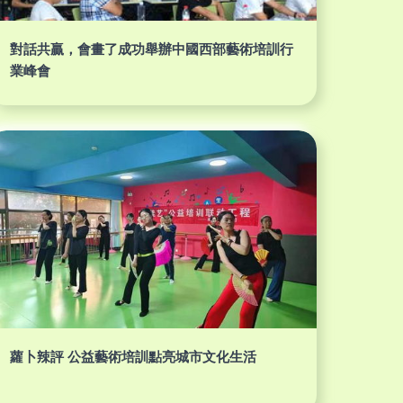
對話共贏，會畫了成功舉辦中國西部藝術培訓行
業峰會
蘿卜辣評 公益藝術培訓點亮城市文化生活