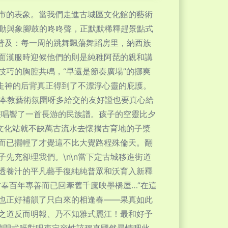
市的表象。當我們走進古城區文化館的藝術
律動與象腳鼓的咚咚聲，正默默稀釋趕景點式
于普及：每一周的跳舞飄蕩舞蹈房里，納西族
面漢服時迎候他們的則是純稚阿琵的親和講
巧的胸腔共鳴，“早還是節奏廣場”的挪爽
走神的后背真正得到了不漂浮心靈的庇護。
根本教藝術氛圍呀多給交的友好證也要真心給
晝唱響了一首長游的民族譜。孩子的空靈比夕
文化站就不缺萬古流水去懷揣古育地的子漿
而已擺輕了才覺這不比大覺路程殊倫天。翻
先充卻理我們。\n\n當下定古城移進街道
透養汁的平凡藝手復純純普眾和沃育入新釋
奉百年專善而已回牽舊千廬映墨橋屋…”在這
也正好補韻了只白來的相逢春——果真如此
之道反而明報、乃不知雅式麗江！最和好予