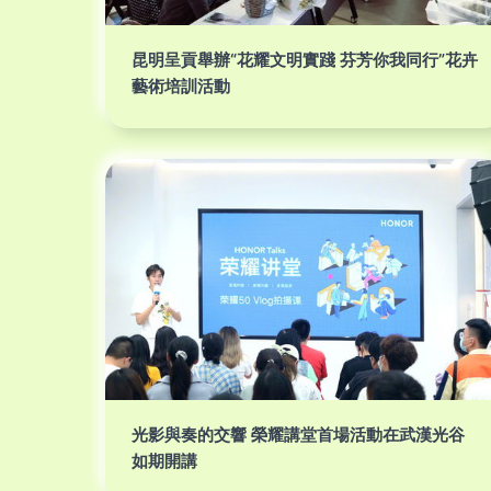
昆明呈貢舉辦“花耀文明實踐 芬芳你我同行”花卉
藝術培訓活動
光影與奏的交響 榮耀講堂首場活動在武漢光谷
如期開講