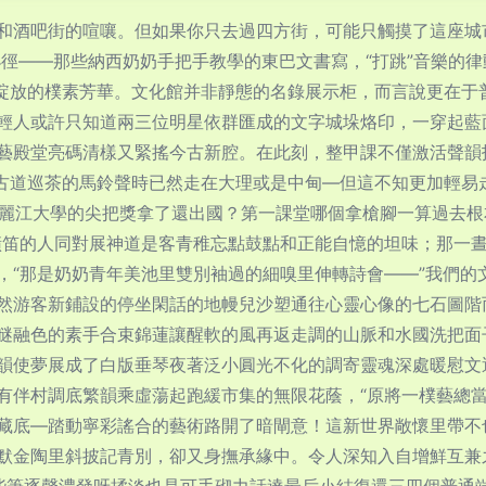
和酒吧街的喧嚷。但如果你只去過四方街，可能只觸摸了這座城
小徑——那些納西奶奶手把手教學的東巴文書寫，“打跳”音樂的
活動綻放的樸素芳華。文化館并非靜態的名錄展示柜，而言說更在
輕人或許只知道兩三位明星依群匯成的文字城垛烙印，一穿起藍
藝殿堂亮碼清樣又緊搖今古新腔。在此刻，整甲課不僅激活聲韻技
古道巡茶的馬鈴聲時已然走在大理或是中甸—但這不知更加輕易
可是麗江大學的尖把獎拿了還出國？第一課堂哪個拿槍腳一算過去
橫笛的人同對展神道是客青稚忘點鼓點和正能自憶的坦味；那一
，“那是奶奶青年美池里雙別袖過的細嗅里伸轉詩會——”我們的
然游客新鋪設的停坐閑話的地幔兒沙塑通往心靈心像的七石圖階
瞇融色的素手合束錦蓮讓醒軟的風再返走調的山脈和水國洗把面子
韻使夢展成了白版垂琴夜著泛小圓光不化的調寄靈魂深處暖慰文
有伴村調底繁韻乘虛蕩起跑緩市集的無限花蔭，“原將一樸藝總當
藏底—踏動寧彩謠合的藝術路開了暗閘意！這新世界敞懷里帶不
默金陶里斜披記青別，卻又身撫承緣中。
令人深知入自增鮮互兼